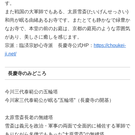
す。
また戦国の大軍師でもある、太原雪斎(たいげんせっさい)
和尚が眠る由緒あるお寺です。またとても静かなで緑豊か
なお寺で、本堂の前のお庭は、京都の庭苑のような雰囲気
があり、美しさに癒しを感じます。
宗派：臨済宗妙心寺派 長慶寺公式HP：
https://choukei-
ji.net/
長慶寺のみどころ
今川三代泰範公の五輪塔
今川家三代泰範公が眠る”五輪塔”（長慶寺の開基）
太原雪斎長老の無縫塔
雪斎は義元を政治・軍事の両面で全面的に補佐する軍師で
ありながら名僧でもあった”太原雪斎”の無縫塔