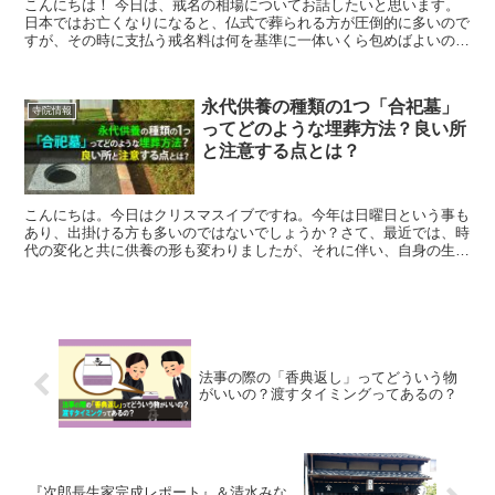
こんにちは！ 今日は、戒名の相場についてお話したいと思います。
日本ではお亡くなりになると、仏式で葬られる方が圧倒的に多いので
すが、その時に支払う戒名料は何を基準に一体いくら包めばよいの
か、当事者としては戸惑うことも多いと思います。今回はそん...
永代供養の種類の1つ「合祀墓」
寺院情報
ってどのような埋葬方法？良い所
と注意する点とは？
こんにちは。今日はクリスマスイブですね。今年は日曜日という事も
あり、出掛ける方も多いのではないでしょうか？さて、最近では、時
代の変化と共に供養の形も変わりましたが、それに伴い、自身の生活
環境を考える方が増え、墓じまいをし永代供養の選択をする...
法事の際の「香典返し」ってどういう物
がいいの？渡すタイミングってあるの？
『次郎長生家完成レポート』＆清水みな