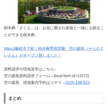
樹木葬「さくら」は、お花に囲まれ家族と一緒にも眠るこ
とができる樹木葬。
https://藤枝市で初！樹木葬専用霊園 空の庭苑（そらのて
いえん）がオープン致しました！
資料請求や現地見学はこちら↓
空の庭苑資料請求フォーム→[trust-form id=13272]
空の庭苑 現地案内予約はコチラ→
0120-148-023
まとめ