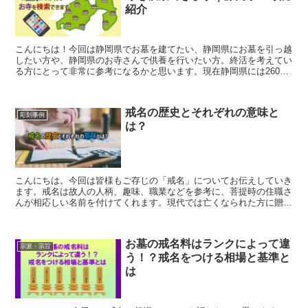
紹介
こんにちは！今回は静岡県でお墓を建てたい、静岡県にお墓を引っ越
したい方や、静岡県のお寺さんで供養を行いたい方。終活を考えてい
る方にとって非常に参考になるかと思います。現在静岡県には2600
の寺院があるとされています。その中で皆様は何を重視し...
戒名の歴史とそれぞれの意味と
彫刻事例
は？
こんにちは。今回は皆様もご存じの「戒名」についてお伝えしていき
ます。戒名は故人の人柄、趣味、職業などを参考に、菩提時の住職さ
んが相応しい名前を付けてくれます。現代では亡くなられた方に贈ら
れる名前のように思われておりますが、戒名の歴史を追って...
お墓の戒名料はランクによって違
宗派・宗旨
う！？戒名をつける相場と基準と
は