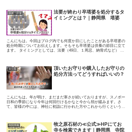
法要が終わり卒塔婆を処分するタ
宗派・宗旨
イミングとは？｜静岡県 塔婆
こんにちは。今回はブログ内でも何度か目にしたことがある卒塔婆の
処分時期についてお伝えします。そもそも卒塔婆は供養の節目に立て
ます。 タイミングとしては、法要（49日、１周忌、納骨式など） 、
命日、 お盆 、お彼岸 、施餓鬼会（お盆時に寺院で...
頂いたお守りや購入したお守りの
未分類
処分方法ってどうすればいいの？
こんにちは。年が明け、まだまだ寒さが続いておりますが、スノボー
日和の季節になり今年は何回行けるかなと今から頬が緩みます。さ
て、皆様の中には、神社に初詣に行かれた方やこれから行くという方
がいらっしゃると思います。その際に古いお守りはどうしてい...
牧之原石材の≪公式≫HPにてお
寺院情報
寺を検索できます｜静岡県 寺院