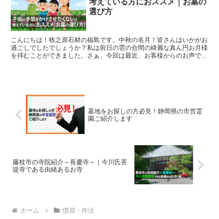
考えている方におススメ｜お墓の
選び方
こんにちは！牧之原石材の福島です。中秋の名月！皆さんはいかがお
過ごしでしたでしょうか？私は前日の雲の合間の綺麗な真ん円お月様
を拝むことができました。さぁ、今回は最近、お客様からのお声でよ
く耳にする「子供に負担や手間を掛けさせたくない」という...
墓地をお探しの方必見！静岡県の市営霊
園ご紹介します
藤枝市の寺院紹介～長慶寺～｜今川氏菩
提寺である由緒あるお寺
ホーム
慣習・作法