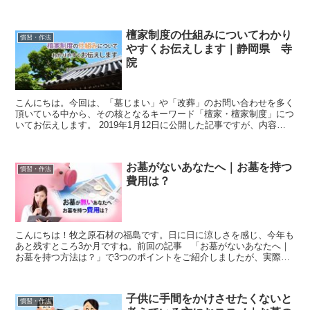
感じております。もちろんお骨の埋葬先としてお墓に納める...
檀家制度の仕組みについてわかり
慣習・作法
やすくお伝えします｜静岡県 寺
院
こんにちは。今回は、「墓じまい」や「改葬」のお問い合わせを多く
頂いている中から、その核となるキーワード「檀家・檀家制度」につ
いてお伝えします。 2019年1月12日に公開した記事ですが、内容加
筆、修正し2021年8月1日に改めて公開していま...
お墓がないあなたへ｜お墓を持つ
慣習・作法
費用は？
こんにちは！牧之原石材の福島です。日に日に涼しさを感じ、今年も
あと残すところ3か月ですね。前回の記事 「お墓がないあなたへ｜
お墓を持つ方法は？」で3つのポイントをご紹介しましたが、実際の
予算を考えた時、どれくらいの費用でお墓を持てるのか？お...
子供に手間をかけさせたくないと
慣習・作法