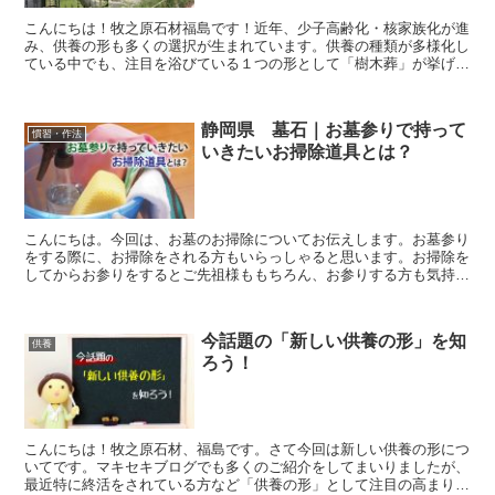
こんにちは！牧之原石材福島です！近年、少子高齢化・核家族化が進
み、供養の形も多くの選択が生まれています。供養の種類が多様化し
ている中でも、注目を浴びている１つの形として「樹木葬」が挙げら
れます。今回は牧之原石材でも注目している「樹木葬のある...
静岡県 墓石｜お墓参りで持って
慣習・作法
いきたいお掃除道具とは？
こんにちは。今回は、お墓のお掃除についてお伝えします。お墓参り
をする際に、お掃除をされる方もいらっしゃると思います。お掃除を
してからお参りをするとご先祖様ももちろん、お参りする方も気持ち
が良いですよね。では、どんなお掃除道具を持っていったら...
今話題の「新しい供養の形」を知
供養
ろう！
こんにちは！牧之原石材、福島です。さて今回は新しい供養の形につ
いてです。マキセキブログでも多くのご紹介をしてまいりましたが、
最近特に終活をされている方など「供養の形」として注目の高まりを