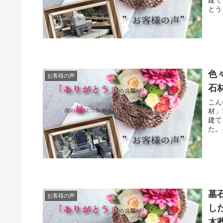
建て
とう
色
お客様の声
石
こん
材」
建て
た。
墓
お客様の声
し
木