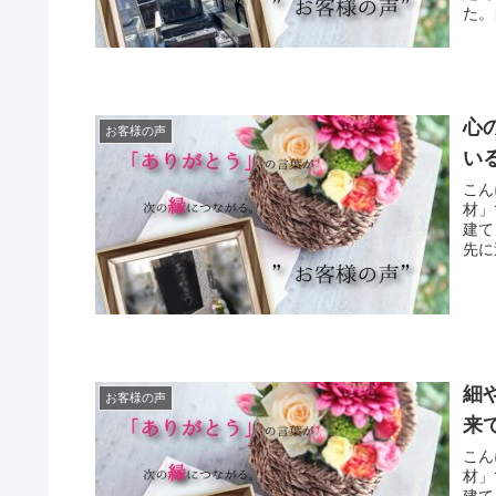
た。
心
お客様の声
い
こん
材」
建て
先に
細
お客様の声
来
こん
材」