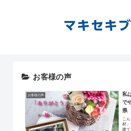
お客様の声
私
お客様の声
で
県
こん
材」
建て