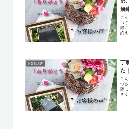
め
焼
こん
づさ
際に
終え
丁
お客様の声
た
こん
づさ
際に
さく