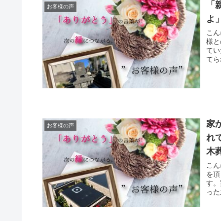
「
お客様の声
よ
こん
様と
てい
てら
家
お客様の声
れ
木
こん
を頂
す。
った