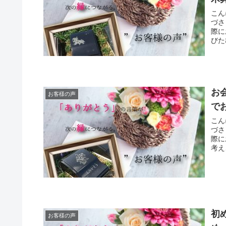
こん
づさ
際に
びた
お
お客様の声
で
こん
づさ
際に
考え
初
お客様の声