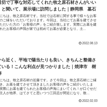
親切で丁寧な対応してくれた牧之原石材さんがいい
」と聞いて、展示場に訪問しました｜静岡県 墓石
にちは、牧之原石材です。当社では石材に関する事で様々なお客
のご縁をいただいております。今回は、当社にてお墓を建てさせ
ただいた方の「お客様の声」をご紹介致します。実際にお墓を建
れたお客様の声我が家では初めてお墓が必要となり、土...
2022.08.13
から近く、平地で陽当たりも良い、きちんと整備さ
ている！こんな利点が見つかりました｜焼津市 樹
葬
にちは。牧之原石材の近藤です。さて今回は、牧之原石材にご縁
き、お墓を建てさせて頂きましたお客様の声をご紹介いたしま
実際にお墓を建てられたお客様の声海にまいてくれ！が口ぐせだ
主人が他界、はてさてと思いつつ三回忌が間近になり、散...
2022.02.03