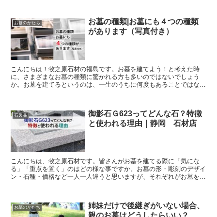
お墓の種類|お墓にも４つの種類
お墓のかたち
があります（写真付き）
こんにちは！牧之原石材の福島です。お墓を建てよう！と考えた時
に、さまざまなお墓の種類に驚かれる方も多いのではないでしょう
か。お墓を建てるというのは、一生のうちに何度もあることではない
ので、ご家族や故人に想いを込めてお墓作りされる方が大変多い...
御影石Ｇ623ってどんな石？特徴
石製品
と使われる理由｜静岡 石材店
こんにちは、牧之原石材です。皆さんがお墓を建てる際に「気にな
る」「重点を置く」のはどの様な事ですか。お墓の形・彫刻のデザイ
ン・石種・価格など一人一人違うと思いますが、それぞれがお墓を建
てるにあたって大切である事に変わりはありません。その中で...
姉妹だけで後継ぎがいない場合、
お墓のかたち
親のお墓はどうしたらいい？