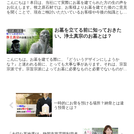
こんにちは！本日は、当社にて実際にお墓を建てられた方の生の声を
お伝えします。牧之原石材では、お客様よりお墓を建てた後のご意見
を聞くことで、現在ご検討いただいているお客様や今後の知識として
もご参考にしていただけますよう、施工させて頂いたお客様...
お墓を立てる前に知っておきた
宗派・宗旨
い。浄土真宗のお墓とは？
こんにちは。お墓を建てる際に、『どういうデザインにしようか
な？』と迷われる前に、とっても大事な事があります。それは、宗旨
宗派です。宗旨宗派によってお墓に必要なものと必要でないものがあ
ります。その中でも、浄土真宗はその代表的な宗派と言えるかも...
一時的にお骨を預ける場所？納骨とは違
う預骨とは？
「大切な墓地選び」静岡市営霊園利用者