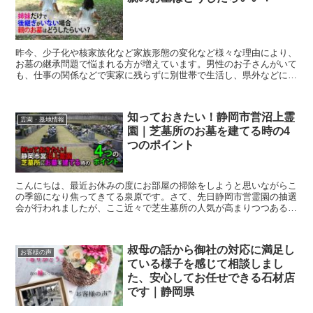
昨今、少子化や核家族化など家族形態の変化など様々な理由により、
お墓の継承問題で悩まれる方が増えています。男性のお子さんがいて
も、仕事の関係などで実家に残らずに別世帯で生活し、県外などに移
住されていて実家の墓守ができないなどの話も聞きます。今...
知っておきたい！静岡市営沼上霊
霊園・墓地情報
園｜芝墓所のお墓を建てる時の4
つのポイント
こんにちは、最近お休みの度にお部屋の掃除をしようと思いながらこ
の季節になり焦ってきてる泉原です。さて、先日静岡市営霊園の抽選
会が行われましたが、ここ近々で芝生墓所の人気が高まりつつあるよ
うです。今回は静岡市営沼上霊園の芝生墓所にお墓を建てる...
叔母の話から御社の対応に満足し
お客様の声
ている様子を感じて相談しまし
た、安心してお任せできる石材店
です｜静岡県