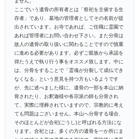
ません。
ここでいう遺骨の所有者とは「祭祀を主催する生
存者」であり、墓地の管理者としてその名前が提
出されています。お寺であれば、ご住職に霊園で
あれば管理者にお問い合わせ下さい。また分骨は
故人の遺骨の取り扱いに関わることですので慎重
に進める必要があります。必ずご親族から承認を
得たうえで執り行う事をオススメ致します。中に
は、分骨をすることで「霊魂が分裂して成仏でき
なくなる」という意見を持つ方もいるようです
が、先に述べました様に、遺骨の一部を本山に納
骨されたり、お釈迦様や各宗派の師も分骨され
て、実際に埋葬されていますので、宗教的に考え
ても問題はございません。本山へ分骨する場合、
そのほとんどが合祀(ごうし)と呼ばれる方法にな
ります。合祀とは、多くの方の遺骨を一か所にま