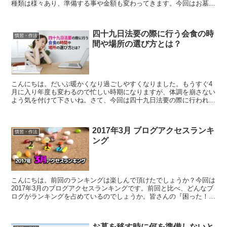
種類は様々あり、準備する事や金額も変わってきます。今回はお墓の
解体についてお話をさせていただきます。 2017...
四十九日法要の際に行う会食の時
慣習・作法
間や場所の選び方とは？
こんにちは。だいぶ暖かくなり過ごしやすくなりました。もうすぐ4
月に入り年度も変わるので忙しい時期になりますが、体調を崩さない
よう気を付けて下さいね。さて、今回は四十九日法要の際に行われる
会食の時間や場所の選び方についてお伝えしたいと思います...
2017年3月 ブログアクセスランキ
慣習・作法
ング
こんにちは。前回のランキングは楽しんで頂けたでしょうか？今回は
2017年3月のブログアクセスランキングです。前回と比べ、どんなブ
ログがランキングを占めているのでしょうか。皆さんの『困った！』
にお答えするマキセキブログ。是非ご覧ください。目次...
お墓を移す時に何を準備しないと