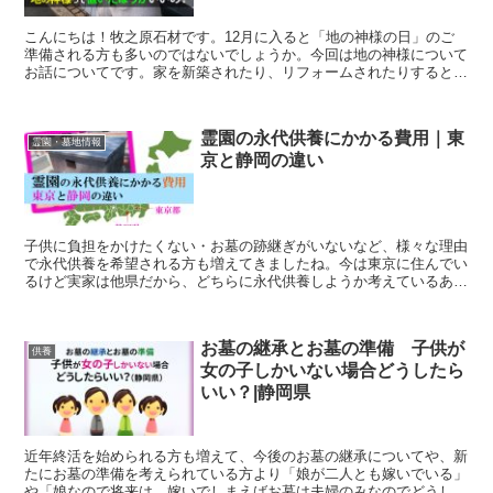
こんにちは！牧之原石材です。12月に入ると「地の神様の日」のご
準備される方も多いのではないでしょうか。今回は地の神様について
お話についてです。家を新築されたり、リフォームされたりすると地
の神様をどうするか考えられる方が多いかと思います。...
霊園の永代供養にかかる費用｜東
霊園・墓地情報
京と静岡の違い
子供に負担をかけたくない・お墓の跡継ぎがいないなど、様々な理由
で永代供養を希望される方も増えてきましたね。今は東京に住んでい
るけど実家は他県だから、どちらに永代供養しようか考えているあな
たへ…今回東京と静岡の、霊園の永代供養にかかる費用を比...
お墓の継承とお墓の準備 子供が
供養
女の子しかいない場合どうしたら
いい？|静岡県
近年終活を始められる方も増えて、今後のお墓の継承についてや、新
たにお墓の準備を考えられている方より「娘が二人とも嫁いでいる」
や「娘なので将来は、嫁いでしまえばお墓は夫婦のみなのでどうした