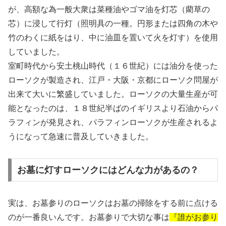
が、高額な為一般大衆は菜種油やゴマ油を灯芯（藺草の
芯）に浸して行灯（照明具の一種。円形または四角の木や
竹のわくに紙をはり、中に油皿を置いて火を灯す）を使用
していました。
室町時代から安土桃山時代（１６世紀）には油分を使った
ローソクが製造され、江戸・大阪・京都にローソク問屋が
出来て大いに繁盛していました。ローソクの大量生産が可
能となったのは、１８世紀半ばのイギリスより石油からパ
ラフィンが発見され、パラフィンローソクが生産されるよ
うになって急速に普及していきました。
お墓に灯すローソクにはどんな力があるの？
実は、お墓参りのローソクはお墓の掃除をする前に点ける
のが一番良いんです。お墓参りで大切な事は
『誰がお参り