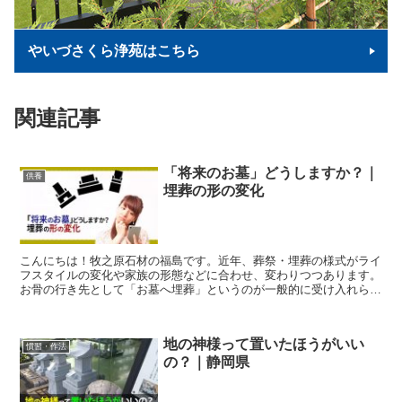
やいづさくら浄苑はこちら
関連記事
「将来のお墓」どうしますか？｜
供養
埋葬の形の変化
こんにちは！牧之原石材の福島です。近年、葬祭・埋葬の様式がライ
フスタイルの変化や家族の形態などに合わせ、変わりつつあります。
お骨の行き先として「お墓へ埋葬」というのが一般的に受け入れられ
てきましたが、現在では「新しい供養の形」として様々な供...
地の神様って置いたほうがいい
慣習・作法
の？｜静岡県