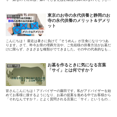
ら」というお声を伺いました。実は、私も娘が二人。今後の...
東京のお寺の永代供養と静岡のお
慣習・作法
寺の永代供養のメリット＆デメリ
ット
こんにちは！ 最近は暑さに負けて『そうめん』が主食になりつつあ
ります。さて、昨今お骨の埋葬方法や、ご先祖様の供養方法がお墓だ
けに限らず、さまざまな種類がでてきました。その中の代表的なもの
が、永代供養です。今日はそんな人気が高まってきた永代供...
お墓を作るときに気になる言葉
慣習・作法
「サイ」とは何ですか？
皆さんこんにちは！アドバイザーの藤田です。私がアドバイザーを始
めてお客様に接するようになり、お墓の提案を進める中でお客様から
「それなんですか？」とよく質問される言葉に「サイ」というものが
あります。今回はそんな「サイ」とは何なのか？にスポット...