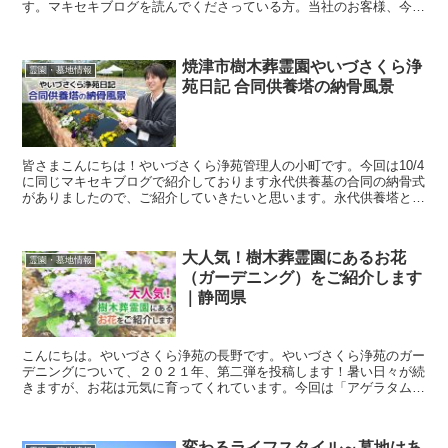
す。マキセキブログを読んでくださっている方。当社のお客様、今年
も1年本当にありがとうございました。2018年も皆さんに...
焼津市樹木葬霊園やいづさくら浄
霊園・墓地情報
苑日記 合同供養塔の納骨風景
皆さまこんにちは！やいづさくら浄苑管理人の小町です。今回は10/4
に同じマキセキブログで紹介しております永代供養墓の合同の納骨式
がありましたので、ご紹介していきたいと思います。永代供養塔と
は？永代供養墓とはお寺、霊園が建墓して、ご家族に代わ...
大人気！樹木葬霊園にあるお花
霊園・墓地情報
（ガーデニング）をご紹介します
｜静岡県
こんにちは。やいづさくら浄苑の長野です。やいづさくら浄苑のガー
デニングについて、２０２１年、第二弾を投稿します！暑い日々が続
きますが、お花は元気に育ってくれています。今回は「アゲラタム」
について紹介します。「アゲラタム」はどんなお花なの？「...
変わるライフスタイル～墓地はあ