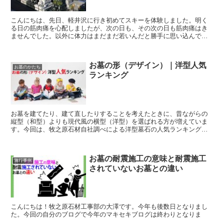
こんにちは、先日、軽井沢に行き初めてスキーを体験しました。明く
る日の筋肉痛を心配しましたが、次の日も、その次の日も筋肉痛はき
ませんでした。以外に体力はまだまだ若いんだと勝手に思い込んでる
泉原です。さて、先日静岡市営霊園の抽選会が行われました...
お墓の形（デザイン）｜洋型人気
お墓のかたち
ランキング
お墓を建てたり、建て直したりすることを考えたときに、昔ながらの
縦型（和型）よりも現代風の横型（洋型）を選ばれる方が増えていま
す。今回は、牧之原石材自社調べによる洋型墓石の人気ランキングを
ご紹介します。目次 洋型墓石が選ばれる理由 洋型墓...
お墓の耐震施工の意味と耐震施工
施行事例
されていないお墓との違い
こんにちは！牧之原石材工事部の大澤です。今年も後数日となりまし
た。今回の自分のブログで今年のマキセキブログは終わりとなりま