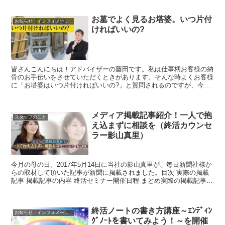
お墓でよく見るお塔婆。いつ片付
お知らせ・インフォメーション
ければいいの?
皆さんこんにちは！アドバイザーの藤田です。私は仕事柄お客様の納
骨のお手伝いをさせていただくときがあります。そんな時よくお客様
に「お塔婆はいつ片付ければいいの?」と質問されるのですが、今回
は「お塔婆」をいつ、どんな風に片付けるのかをお話しさせ...
メディア掲載記事紹介！一人で抱
スタッフのこと
え込まずに相談を（終活カウンセ
ラー影山真里）
今月の母の日。2017年5月14日に当社の影山真里が、毎日新聞社様か
らの取材して頂いた記事が新聞に掲載されました。目次 実際の掲載
記事 掲載記事の内容 終活セミナー開催日程 まとめ実際の掲載記事東
海地方を中心とする地域で発行する毎日...
終活ノートの書き方講座～ｴﾝﾃﾞｨﾝ
お知らせ・インフォメーション
ｸﾞﾉｰﾄを書いてみよう！～を開催