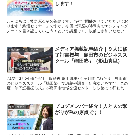
します！
こんにちは！牧之原石材の福島です。当社で開催させていただいてお
ります「終活セミナー」ですが、今回は講座の時間内でエンディング
ノートを書き記していこう！という講座です。以前ご参加いただいた
方や、他のセミナーで話は聞いたけど、お家で書くことが難...
メディア掲載記事紹介｜９人に修
お知らせ・インフォメーション
了証書授与 島田市のビジネスス
クール「嶋田塾」（影山真里）
2022年3月24日に当社、取締役 影山真里が9ヶ月間にわたり、島田市
のビジネススクール「嶋田塾」で講義や調査・研究などを学び、この
度「修了証書授与式」が島田市地域交流センター歩歩路にて行われま
した。自社の抱える課題解決などのテーマ発表では...
ブログメンバー紹介！人と人の繋
スタッフのこと
がりが私の原点です！