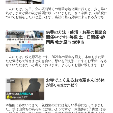
こんにちは。先日、空の庭苑近くの蓮華寺池公園に行くと、少し早い
気がしますが藤の花が綺麗に咲いていました。さて今回は、相続税に
ついてお話をしたいと思います。当社に墓石見学に来られる方でも、
相続税を気にされ質問をされる方が非常に多いです。今回は...
供養の方法・終活・お墓の相談会
スタッフのこと
開催中です!~毎週 土・日開催~静
岡県 牧之原市 焼津市
こんにちは。牧之原石材です。2021年の新年を迎え、本年もまた新
たな気持ちで皆さまと向き合い、想いを伝え形ににするお手伝いをさ
せていただきたいと考えております。よろしくお願い致します。お墓
の建立やその他お問合せを頂く中で「供養の仕方」や「終...
お寺でよく見るお地蔵さんは6体
石製品
が多いのはナゼ？
本格的に春めいてきて、花粉症の方には厳しい季節になってきまし
た。僕は山育ちの為花粉には強いようですが、家族(特に子供達)はみ