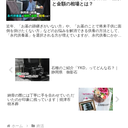
と金額の相場とは？
近年、「お墓の跡継ぎがいない方」や、「お墓のことで将来子供に面
倒を掛けたくない方」などのお悩みを解消できる供養の方法として、
「永代供養墓」を選択される方が増えていますが、永代供養にかかる
金額(費用)について、ご質問を受けることがよくあります...
石種のご紹介「YKD」ってどんな石？｜
静岡県 御影石
納骨の際には丁寧に手を合わせていただ
いたのが印象に残っています｜焼津市
樹木葬
ホーム
終活