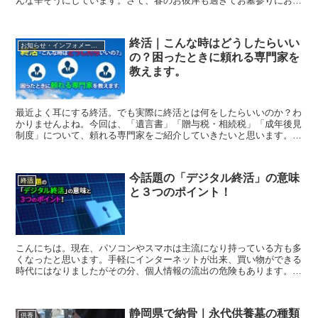
んな辛そうにしています。さて、春のお彼岸も過ぎてお墓参りにお寺
に行った方も多いのではないかと思います。お寺の入り口に...
終活｜こんな時はどうしたらいい
お知らせ・インフォメーション
の？困ったときに頼れる専門家を
教えます。
最近よく耳にする終活。でも実際に終活とは何をしたらいいのか？わ
かりませんよね。今回は、「遺言書」「贈与税・相続税」「成年後見
制度」について、頼れる専門家をご紹介していきたいと思います。ま
ずエンディングノートというものを活用してみてください。...
今話題の「デジタル終活」の意味
終活
と３つのポイント！
こんにちは。現在、パソコンやスマホは主流になり持っている方も多
くなったと思います。手軽にインターネットが出来、買い物ができる
時代にはなりましたがその分、個人情報の流出の危険もあります。し
かし最近ではセキュリティも強化され、個々にパスワード等...
静岡県で納骨｜永代供養墓の種類
供養