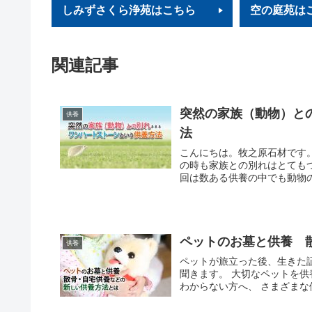
しみずさくら浄苑はこちら
空の庭苑は
関連記事
突然の家族（動物）と
供養
法
こんにちは。牧之原石材です
の時も家族との別れはとても
回は数ある供養の中でも動物の
ペットのお墓と供養 
供養
ペットが旅立った後、生きた
聞きます。 大切なペットを
わからない方へ、 さまざまな