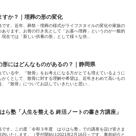
ますか？｜埋葬の形の変化
島です。近年、葬祭・埋葬の様式がライフスタイルの変化や家族の
つあります。お骨の行き先として「お墓へ埋葬」というのが一般的
現在では「新しい供養の形」として様々な供...
の形にはどんなものがあるの？｜静岡県
れている中、『散骨』をお考えになる方がとても増えているように
もかくとして、散骨に対する理解や希望は、近年きわめて高いもの
、『散骨』についてお話していきたいと思い...
！はりはら塾「人生を整える 終活ノートの書き方講座」
島です。この度「令和３年度 はりはら塾」での講座を設け皆さま
内いたします。（受付開始は2021年2月16日～です。事前紹介と