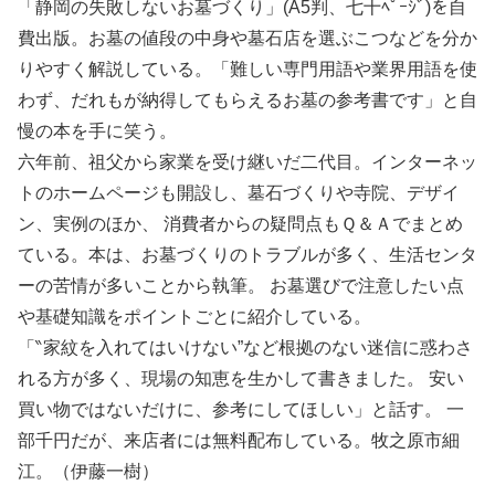
「静岡の失敗しないお墓づくり」(A5判、七十ﾍﾟｰｼﾞ)を自
費出版。お墓の値段の中身や墓石店を選ぶこつなどを分か
りやすく解説している。「難しい専門用語や業界用語を使
わず、だれもが納得してもらえるお墓の参考書です」と自
慢の本を手に笑う。
六年前、祖父から家業を受け継いだ二代目。インターネッ
トのホームページも開設し、墓石づくりや寺院、デザイ
ン、実例のほか、 消費者からの疑問点もＱ＆Ａでまとめ
ている。本は、お墓づくりのトラブルが多く、生活センタ
ーの苦情が多いことから執筆。 お墓選びで注意したい点
や基礎知識をポイントごとに紹介している。
「‶家紋を入れてはいけない”など根拠のない迷信に惑わさ
れる方が多く、現場の知恵を生かして書きました。 安い
買い物ではないだけに、参考にしてほしい」と話す。 一
部千円だが、来店者には無料配布している。牧之原市細
江。（伊藤一樹）