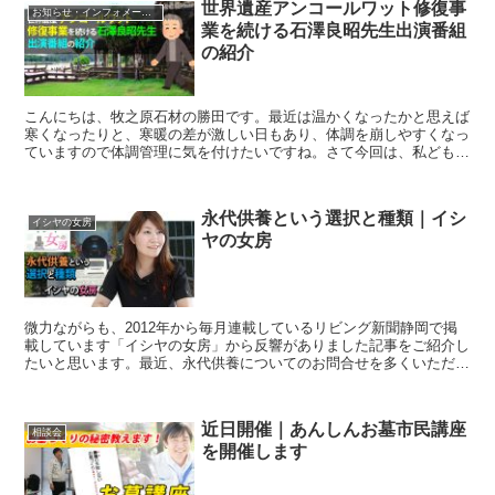
世界遺産アンコールワット修復事
お知らせ・インフォメーション
業を続ける石澤良昭先生出演番組
の紹介
こんにちは、牧之原石材の勝田です。最近は温かくなったかと思えば
寒くなったりと、寒暖の差が激しい日もあり、体調を崩しやすくなっ
ていますので体調管理に気を付けたいですね。さて今回は、私ども牧
之原石材も認定を受けています全国優良石材店の会(全優石...
永代供養という選択と種類｜イシ
イシヤの女房
ヤの女房
微力ながらも、2012年から毎月連載しているリビング新聞静岡で掲
載しています「イシヤの女房」から反響がありました記事をご紹介し
たいと思います。最近、永代供養についてのお問合せを多くいただき
ます。同じように永代供養をお考えの方に、是非参考にし...
近日開催｜あんしんお墓市民講座
相談会
を開催します