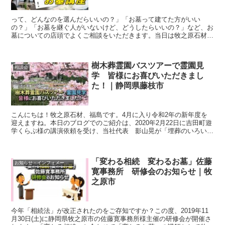
って、どんなのを選んだらいいの？」「お墓って建てた方がいい
の？」「お墓を継ぐ人がいないけど、どうしたらいいの？」など、お
墓についての店頭でよくご相談をいただきます。当日は牧之原石材
で、実際に建てさせていただいたお墓の写真をスクリーンに映しな...
樹木葬霊園バスツアーで霊園見
相談会
学 皆様にお喜びいただきまし
た！｜静岡県藤枝市
こんにちは！牧之原石材、福島です。4月に入り令和2年の新年度を
迎えますね。本日のブログでのご紹介は、2020年2月22日に吉田町遊
学くらぶ様の講演依頼を受け、当社代表 影山晃が「埋葬のいろいろ
～新しい供養について」を講演させて頂き、その後皆...
「変わる相続 変わるお墓」佐藤
お知らせ・インフォメーション
寛事務所 研修会のお知らせ｜牧
之原市
今年「相続法」が改正されたのをご存知ですか？この度、2019年11
月30日(土)に静岡県牧之原市の佐藤寛事務所様主催の研修会が開催さ