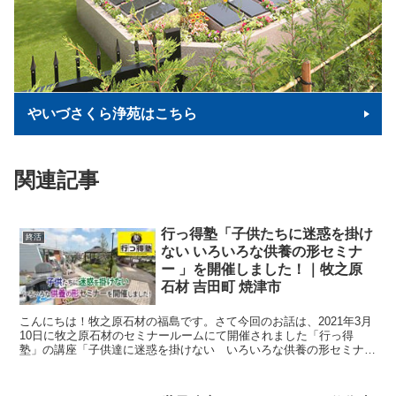
やいづさくら浄苑はこちら
関連記事
行っ得塾「子供たちに迷惑を掛け
終活
ない いろいろな供養の形セミナ
ー 」を開催しました！｜牧之原
石材 吉田町 焼津市
こんにちは！牧之原石材の福島です。さて今回のお話は、2021年3月
10日に牧之原石材のセミナールームにて開催されました「行っ得
塾」の講座「子供達に迷惑を掛けない いろいろな供養の形セミナ
ー」を、当社の代表 影山晃が講演をさせていただきました...