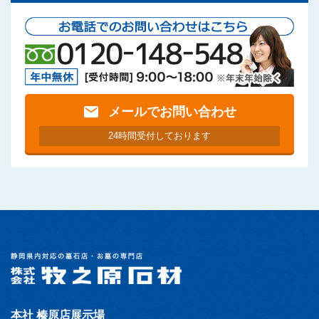
mail
メールでお問い合わせ
24時間受付しております
本社 榛原店展示場