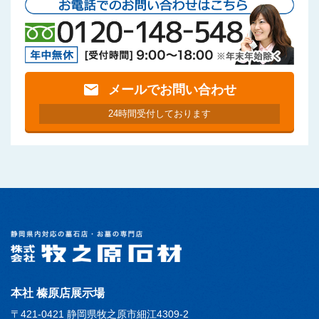
mail
メールでお問い合わせ
24時間受付しております
本社 榛原店展示場
〒421-0421 静岡県牧之原市細江4309-2