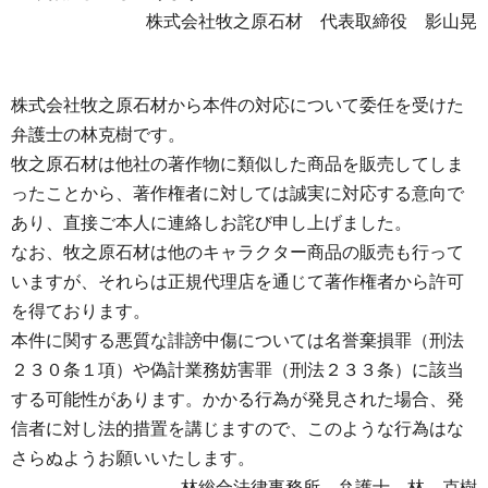
株式会社牧之原石材 代表取締役 影山晃
株式会社牧之原石材から本件の対応について委任を受けた
弁護士の林克樹です。
牧之原石材は他社の著作物に類似した商品を販売してしま
ったことから、著作権者に対しては誠実に対応する意向で
あり、直接ご本人に連絡しお詫び申し上げました。
なお、牧之原石材は他のキャラクター商品の販売も行って
いますが、それらは正規代理店を通じて著作権者から許可
を得ております。
本件に関する悪質な誹謗中傷については名誉棄損罪（刑法
２３０条１項）や偽計業務妨害罪（刑法２３３条）に該当
する可能性があります。かかる行為が発見された場合、発
信者に対し法的措置を講じますので、このような行為はな
さらぬようお願いいたします。
林総合法律事務所 弁護士 林 克樹